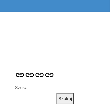
Strona
Pozycjonowanie
SKLEP
BLOG
główna
Stron
SEO
Szukaj
Szukaj