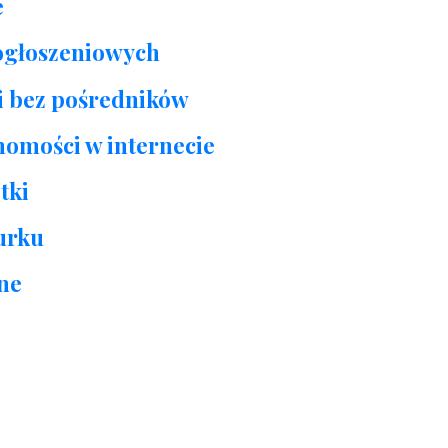
e
 ogłoszeniowych
i bez pośredników
homości w internecie
tki
urku
one