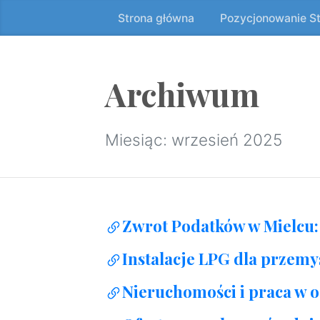
Strona główna
Pozycjonowanie S
Przeskocz
do
treści
↷
Archiwum
Miesiąc:
wrzesień 2025
Zwrot Podatków w Mielcu: 
Instalacje LPG dla przemy
Nieruchomości i praca w 