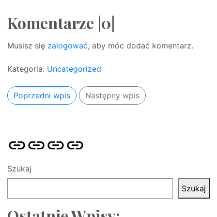
Komentarze |0|
Musisz się
zalogować
, aby móc dodać komentarz.
Kategoria:
Uncategorized
Poprzedni wpis
Następny wpis
Strona
Pozycjonowanie
SKLEP
BLOG
główna
Stron
SEO
Szukaj
Szukaj
Ostatnie Wpisy: