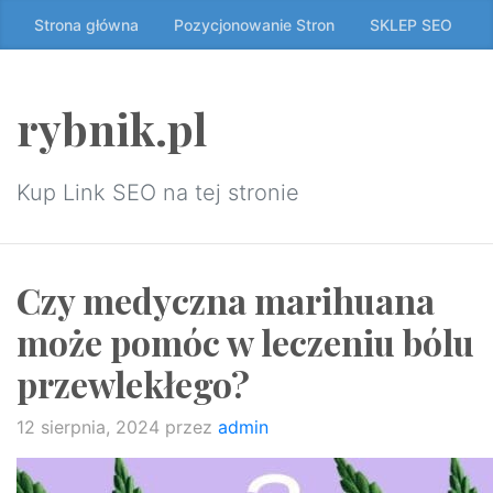
Przeskocz
Strona główna
Pozycjonowanie Stron
SKLEP SEO
do
treści
↷
rybnik.pl
Kup Link SEO na tej stronie
Czy medyczna marihuana
może pomóc w leczeniu bólu
przewlekłego?
12 sierpnia, 2024
przez
admin