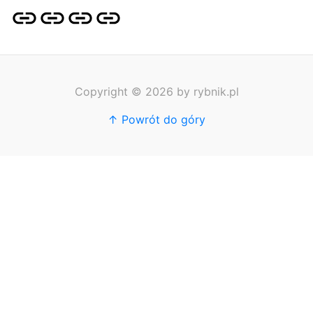
Strona
Pozycjonowanie
SKLEP
BLOG
główna
Stron
SEO
Copyright © 2026 by rybnik.pl
↑ Powrót do góry