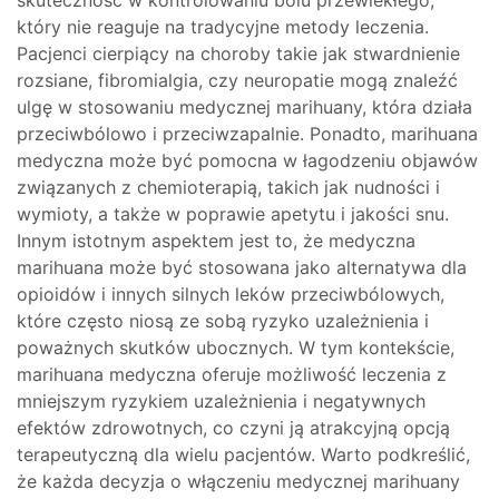
skuteczność w kontrolowaniu bólu przewlekłego,
który nie reaguje na tradycyjne metody leczenia.
Pacjenci cierpiący na choroby takie jak stwardnienie
rozsiane, fibromialgia, czy neuropatie mogą znaleźć
ulgę w stosowaniu medycznej marihuany, która działa
przeciwbólowo i przeciwzapalnie. Ponadto, marihuana
medyczna może być pomocna w łagodzeniu objawów
związanych z chemioterapią, takich jak nudności i
wymioty, a także w poprawie apetytu i jakości snu.
Innym istotnym aspektem jest to, że medyczna
marihuana może być stosowana jako alternatywa dla
opioidów i innych silnych leków przeciwbólowych,
które często niosą ze sobą ryzyko uzależnienia i
poważnych skutków ubocznych. W tym kontekście,
marihuana medyczna oferuje możliwość leczenia z
mniejszym ryzykiem uzależnienia i negatywnych
efektów zdrowotnych, co czyni ją atrakcyjną opcją
terapeutyczną dla wielu pacjentów. Warto podkreślić,
że każda decyzja o włączeniu medycznej marihuany