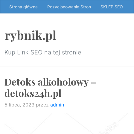
Przeskocz
Strona główna
Pozycjonowanie Stron
SKLEP SEO
do
treści
↷
rybnik.pl
Kup Link SEO na tej stronie
Detoks alkoholowy –
detoks24h.pl
5 lipca, 2023
przez
admin