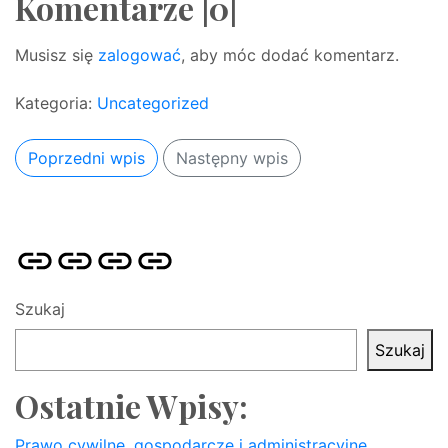
Komentarze |0|
Musisz się
zalogować
, aby móc dodać komentarz.
Kategoria:
Uncategorized
Poprzedni wpis
Następny wpis
Strona
Pozycjonowanie
SKLEP
BLOG
główna
Stron
SEO
Szukaj
Szukaj
Ostatnie Wpisy:
Prawo cywilne, gospodarcze i administracyjne