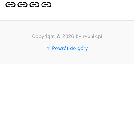
Strona
Pozycjonowanie
SKLEP
BLOG
główna
Stron
SEO
Copyright © 2026 by rybnik.pl
↑ Powrót do góry