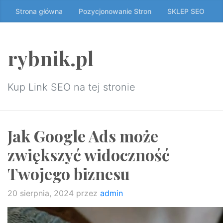
Przeskocz
Strona główna
Pozycjonowanie Stron
SKLEP SEO
do
treści
↷
rybnik.pl
Kup Link SEO na tej stronie
Jak Google Ads może
zwiększyć widoczność
Twojego biznesu
20 sierpnia, 2024
przez
admin