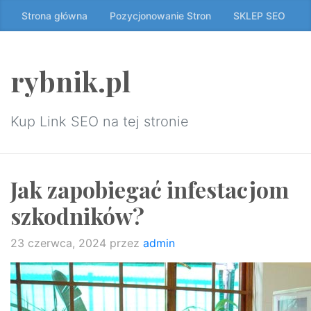
Przeskocz
Strona główna
Pozycjonowanie Stron
SKLEP SEO
do
treści
↷
rybnik.pl
Kup Link SEO na tej stronie
Jak zapobiegać infestacjom
szkodników?
23 czerwca, 2024
przez
admin