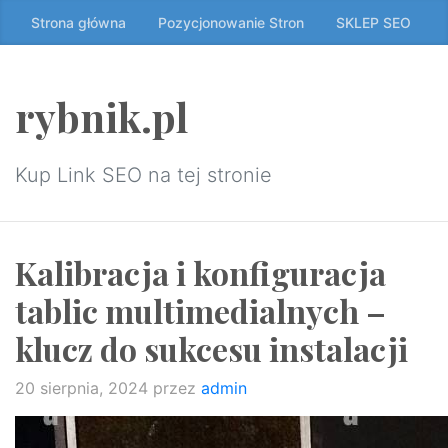
Przeskocz
Strona główna
Pozycjonowanie Stron
SKLEP SEO
do
treści
↷
rybnik.pl
Kup Link SEO na tej stronie
Kalibracja i konfiguracja
tablic multimedialnych –
klucz do sukcesu instalacji
20 sierpnia, 2024
przez
admin