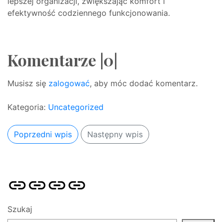
lepszej organizacji, zwiększając komfort i
efektywność codziennego funkcjonowania.
Komentarze |0|
Musisz się
zalogować
, aby móc dodać komentarz.
Kategoria:
Uncategorized
Poprzedni wpis
Następny wpis
Strona
Pozycjonowanie
SKLEP
BLOG
główna
Stron
SEO
Szukaj