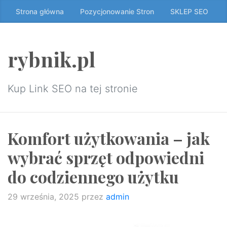
Przeskocz
Strona główna
Pozycjonowanie Stron
SKLEP SEO
do
treści
↷
rybnik.pl
Kup Link SEO na tej stronie
Komfort użytkowania – jak
wybrać sprzęt odpowiedni
do codziennego użytku
29 września, 2025
przez
admin