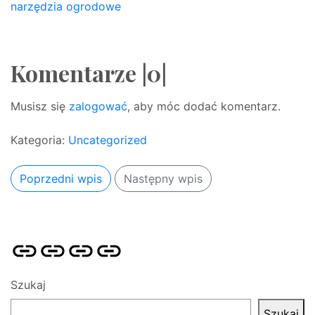
narzędzia ogrodowe
Komentarze |0|
Musisz się
zalogować
, aby móc dodać komentarz.
Kategoria:
Uncategorized
Poprzedni wpis
Następny wpis
Strona
Pozycjonowanie
SKLEP
BLOG
główna
Stron
SEO
Szukaj
Szukaj