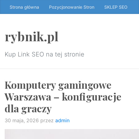
Przeskocz
Strona główna
Pozycjonowanie Stron
SKLEP SEO
do
treści
↷
rybnik.pl
Kup Link SEO na tej stronie
Komputery gamingowe
Warszawa – konfiguracje
dla graczy
30 maja, 2026
przez
admin