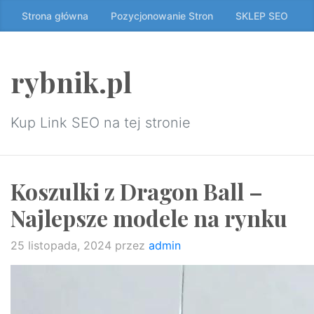
Przeskocz
Strona główna
Pozycjonowanie Stron
SKLEP SEO
do
treści
↷
rybnik.pl
Kup Link SEO na tej stronie
Koszulki z Dragon Ball –
Najlepsze modele na rynku
25 listopada, 2024
przez
admin