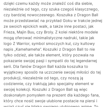
dzięki czemu każdy może znaleźć coś dla siebie,
niezależnie od tego, czy szuka czegoś klasycznego,
czy bardziej nowoczesnego. Koszulka z Dragon Ball
może przedstawiać na przykład Goku w trakcie jednej
ze swoich epickich walk, a także inne postaci, jak
Frieza, Majin Buu, czy Broly. Z kolei niektóre modele
mogą oferować minimalistyczne nadruki, takie jak
logo Z Warrior, symbol smoczych kul, czy kultowy
napis „Kamehameha”. Koszulki z Dragon Ball to nie
tylko odzież, ale także element, który pozwala na
pokazanie swojej pasji i sympatii do tej legendarnej
serii. Dla fanów Dragon Ball każda koszulka to
wyjątkowy sposób na uczczenie swojej miłości do tej
produkcji, niezależnie od tego, czy noszą ją
codziennie, czy traktują jako specjalny element w
swojej kolekcji. Koszulki z Dragon Ball są więc
doskonałym pomysłem na prezent dla każdego fana,
który chce nosić swoje ulubione postacie na piersi i
wciąż czuć się blisko swojego ulubionego anime. To