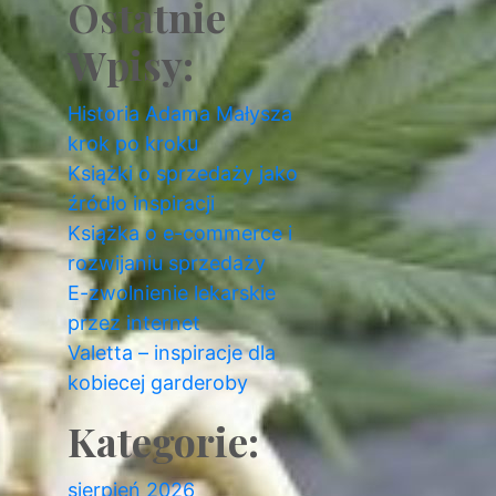
Ostatnie
Wpisy:
Historia Adama Małysza
krok po kroku
Książki o sprzedaży jako
źródło inspiracji
Książka o e-commerce i
rozwijaniu sprzedaży
E-zwolnienie lekarskie
przez internet
Valetta – inspiracje dla
kobiecej garderoby
Kategorie:
sierpień 2026