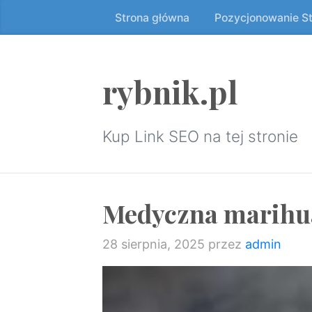
Strona główna
Pozycjonowanie S
Przeskocz
do
treści
↷
rybnik.pl
Kup Link SEO na tej stronie
Medyczna marihu
28 sierpnia, 2025
przez
admin