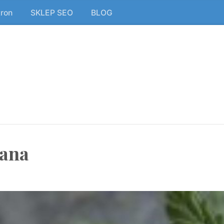
tron
SKLEP SEO
BLOG
ana