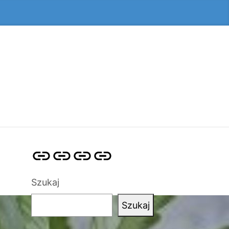
Strona
Pozycjonowanie
SKLEP
BLOG
główna
Stron
SEO
Szukaj
Szukaj