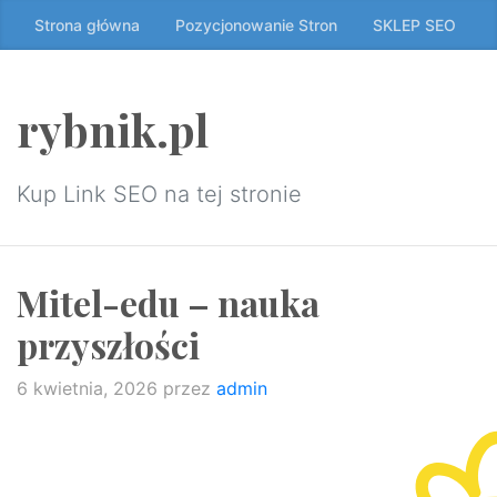
Przeskocz
Strona główna
Pozycjonowanie Stron
SKLEP SEO
do
treści
↷
rybnik.pl
Kup Link SEO na tej stronie
Mitel-edu – nauka
przyszłości
6 kwietnia, 2026
przez
admin