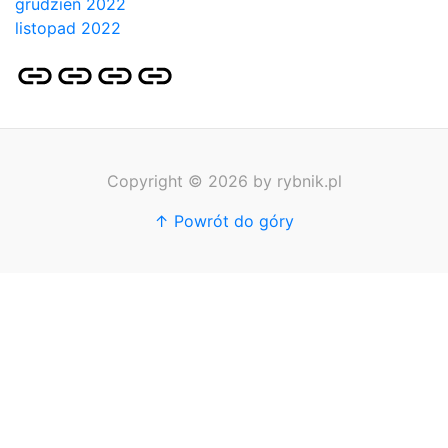
grudzień 2022
listopad 2022
Strona
Pozycjonowanie
SKLEP
BLOG
główna
Stron
SEO
Copyright © 2026 by rybnik.pl
↑ Powrót do góry