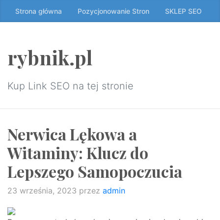
Przeskocz
Strona główna
Pozycjonowanie Stron
SKLEP SEO
do
treści
↷
rybnik.pl
Kup Link SEO na tej stronie
Nerwica Lękowa a
Witaminy: Klucz do
Lepszego Samopoczucia
23 września, 2023
przez
admin