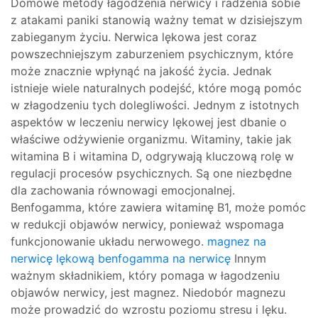
Domowe metody łagodzenia nerwicy i radzenia sobie
z atakami paniki stanowią ważny temat w dzisiejszym
zabieganym życiu. Nerwica lękowa jest coraz
powszechniejszym zaburzeniem psychicznym, które
może znacznie wpłynąć na jakość życia. Jednak
istnieje wiele naturalnych podejść, które mogą pomóc
w złagodzeniu tych dolegliwości. Jednym z istotnych
aspektów w leczeniu nerwicy lękowej jest dbanie o
właściwe odżywienie organizmu. Witaminy, takie jak
witamina B i witamina D, odgrywają kluczową rolę w
regulacji procesów psychicznych. Są one niezbędne
dla zachowania równowagi emocjonalnej.
Benfogamma, które zawiera witaminę B1, może pomóc
w redukcji objawów nerwicy, ponieważ wspomaga
funkcjonowanie układu nerwowego.
magnez na
nerwicę lękową
benfogamma na nerwicę
Innym
ważnym składnikiem, który pomaga w łagodzeniu
objawów nerwicy, jest magnez. Niedobór magnezu
może prowadzić do wzrostu poziomu stresu i lęku.