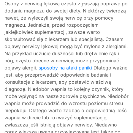
Osoby z nerwicą lękową często zgłaszają poprawę po
dodaniu magnezu do swojej diety. Niektórzy twierdzą
nawet, że wyleczyli swoją nerwicę przy pomocy
magnezu. Jednakże, przed rozpoczęciem
jakiejkolwiek suplementacji, zawsze warto
skonsultować się z lekarzem lub specjalistą. Czasem
objawy nerwicy lękowej mogą być mylone z alergiami.
Na przykład uczucie duszności lub drętwienie rąk i
nóg, często obecne w nerwicy, może przypominać
objawy alergii.
sposoby na ataki paniki
Dlatego ważne
jest, aby przeprowadzić odpowiednie badania i
konsultacje z lekarzem, aby postawić właściwą
diagnozę. Niedobór wapnia to kolejny czynnik, który
może wpłynąć na nasze zdrowie psychiczne. Niedobór
wapnia może prowadzić do wzrostu poziomu stresu i
niepokoju. Dlatego warto zadbać o odpowiednią ilość
wapnia w diecie lub rozważyć suplementację,
zwłaszcza jeśli istnieją objawy nerwicy. Niedawno
coraz większa uwaga przywiązywana jest także do