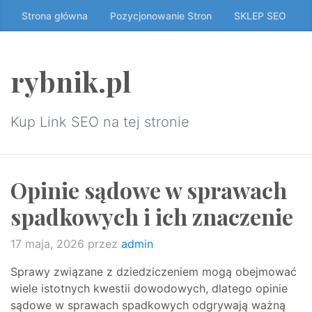
Przeskocz
Strona główna
Pozycjonowanie Stron
SKLEP SEO
do
treści
↷
rybnik.pl
Kup Link SEO na tej stronie
Opinie sądowe w sprawach
spadkowych i ich znaczenie
17 maja, 2026
przez
admin
Sprawy związane z dziedziczeniem mogą obejmować
wiele istotnych kwestii dowodowych, dlatego opinie
sądowe w sprawach spadkowych odgrywają ważną