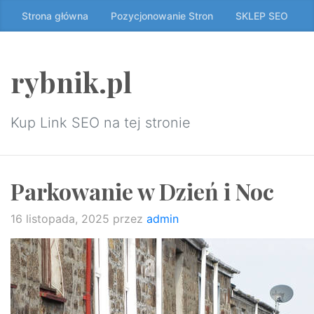
Przeskocz
Strona główna
Pozycjonowanie Stron
SKLEP SEO
do
treści
↷
rybnik.pl
Kup Link SEO na tej stronie
Parkowanie w Dzień i Noc
16 listopada, 2025
przez
admin