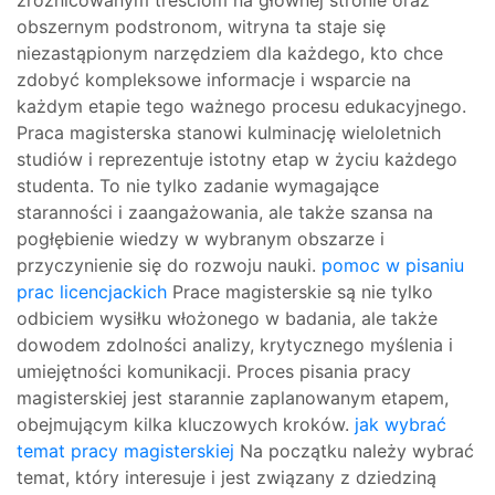
zróżnicowanym treściom na głównej stronie oraz
obszernym podstronom, witryna ta staje się
niezastąpionym narzędziem dla każdego, kto chce
zdobyć kompleksowe informacje i wsparcie na
każdym etapie tego ważnego procesu edukacyjnego.
Praca magisterska stanowi kulminację wieloletnich
studiów i reprezentuje istotny etap w życiu każdego
studenta. To nie tylko zadanie wymagające
staranności i zaangażowania, ale także szansa na
pogłębienie wiedzy w wybranym obszarze i
przyczynienie się do rozwoju nauki.
pomoc w pisaniu
prac licencjackich
Prace magisterskie są nie tylko
odbiciem wysiłku włożonego w badania, ale także
dowodem zdolności analizy, krytycznego myślenia i
umiejętności komunikacji. Proces pisania pracy
magisterskiej jest starannie zaplanowanym etapem,
obejmującym kilka kluczowych kroków.
jak wybrać
temat pracy magisterskiej
Na początku należy wybrać
temat, który interesuje i jest związany z dziedziną