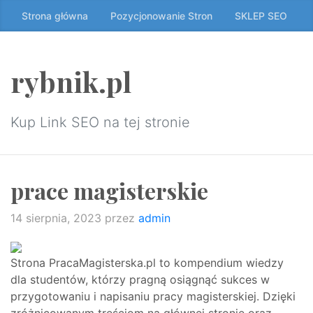
Przeskocz
Strona główna
Pozycjonowanie Stron
SKLEP SEO
do
treści
↷
rybnik.pl
Kup Link SEO na tej stronie
prace magisterskie
14 sierpnia, 2023
przez
admin
Strona PracaMagisterska.pl to kompendium wiedzy
dla studentów, którzy pragną osiągnąć sukces w
przygotowaniu i napisaniu pracy magisterskiej. Dzięki