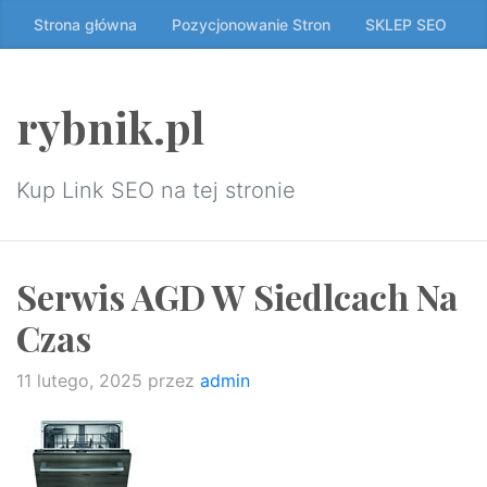
Przeskocz
Strona główna
Pozycjonowanie Stron
SKLEP SEO
do
treści
↷
rybnik.pl
Kup Link SEO na tej stronie
Serwis AGD W Siedlcach Na
Czas
11 lutego, 2025
przez
admin