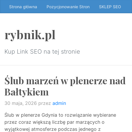
Przeskocz
Strona główna
Pozycjonowanie Stron
SKLEP SEO
do
treści
↷
rybnik.pl
Kup Link SEO na tej stronie
Ślub marzeń w plenerze nad
Bałtykiem
30 maja, 2026
przez
admin
Ślub w plenerze Gdynia to rozwiązanie wybierane
przez coraz większą liczbę par marzących o
wyjątkowej atmosferze podczas jednego z