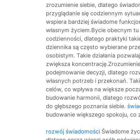
zrozumienie siebie, dlatego świa
przyglądanie się codziennym sytu
wspiera bardziej świadome funkcjo
własnym życiem.Bycie obecnym tu 
codzienności, dlatego praktyki tak
dziennika są często wybierane pr
osobistym. Takie działania pozwala
zwiększa koncentrację.Zrozumienie
podejmowanie decyzji, dlatego roz
własnych potrzeb i przekonań. Taki
celów, co wpływa na większe pocz
budowanie harmonii, dlatego rozw
do głębszego poznania siebie.
świ
budowanie większego spokoju, co z
rozwój świadomości
Świadome życie
dlatego coraz więcej osób poświęc