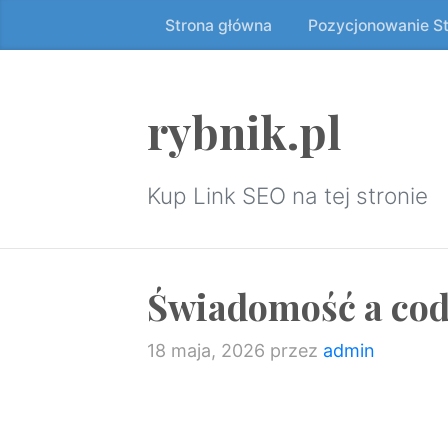
Strona główna
Pozycjonowanie S
Przeskocz
do
treści
↷
rybnik.pl
Kup Link SEO na tej stronie
Świadomość a cod
18 maja, 2026
przez
admin