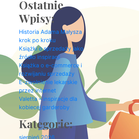
Ostatnie
Wpisy:
Historia Adama Małysza
krok po kroku
Książki o sprzedaży jako
źródło inspiracji
Książka o e-commerce i
rozwijaniu sprzedaży
E-zwolnienie lekarskie
przez internet
Valetta – inspiracje dla
kobiecej garderoby
Kategorie:
sierpień 2026