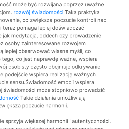
domość może być rozwijana poprzez uważne
acjom.
rozwój świadomości
Taka praktyka
nowanie, co zwiększa poczucie kontroli nad
i teraz pomaga lepiej doświadczać
ie jak medytacja, oddech czy prowadzenie
zez osoby zainteresowane rozwojem
ją lepiej obserwować własne myśli, co
 tego, co jest naprawdę ważne, wspiera
wój osobisty często obejmuje odkrywanie
e podejście wspiera realizację ważnych
ucie sensu.Świadomość emocji wspiera
ój świadomości może stopniowo prowadzić
adomość
Takie działania umożliwiają
większa poczucie harmonii.
 sprzyja większej harmonii i autentyczności,
a czas na refleksję nad własnym wnętrzem.