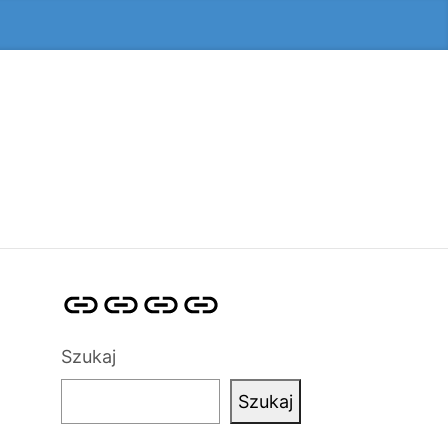
Strona
Pozycjonowanie
SKLEP
BLOG
główna
Stron
SEO
Szukaj
Szukaj