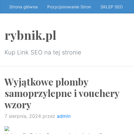
Przeskocz
Strona główna
Pozycjonowanie Stron
SKLEP SEO
do
treści
↷
rybnik.pl
Kup Link SEO na tej stronie
Wyjątkowe plomby
samoprzylepne i vouchery
wzory
7 sierpnia, 2024
przez
admin