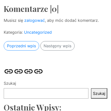
Komentarze |0|
Musisz się
zalogować
, aby móc dodać komentarz.
Kategoria:
Uncategorized
Poprzedni wpis
Następny wpis
Strona
Pozycjonowanie
SKLEP
BLOG
główna
Stron
SEO
Szukaj
Szukaj
Ostatnie Wpisy: