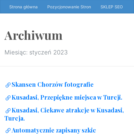
Przeskocz
Strona główna
Pozycjonowanie Stron
SKLEP SEO
do
treści
↷
Archiwum
Miesiąc:
styczeń 2023
Skansen Chorzów fotografie
Kusadasi, Przepiękne miejsca w Turcji.
Kusadasi, Ciekawe atrakcje w Kusadasi,
Turcja.
Automatycznie zapisany szkic