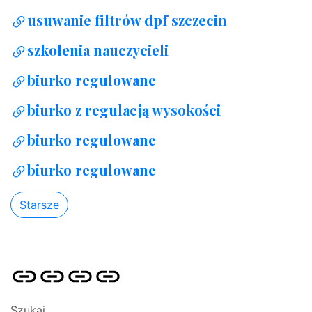
usuwanie filtrów dpf szczecin
szkolenia nauczycieli
biurko regulowane
biurko z regulacją wysokości
biurko regulowane
biurko regulowane
Starsze
Strona
Pozycjonowanie
SKLEP
BLOG
główna
Stron
SEO
Szukaj