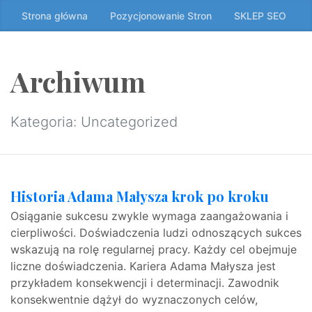
Przeskocz
Strona główna
Pozycjonowanie Stron
SKLEP SEO
do
treści
↷
Archiwum
Kategoria:
Uncategorized
Historia Adama Małysza krok po kroku
Osiąganie sukcesu zwykle wymaga zaangażowania i
cierpliwości. Doświadczenia ludzi odnoszących sukces
wskazują na rolę regularnej pracy. Każdy cel obejmuje
liczne doświadczenia. Kariera Adama Małysza jest
przykładem konsekwencji i determinacji. Zawodnik
konsekwentnie dążył do wyznaczonych celów,