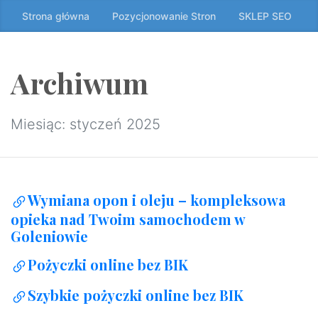
Przeskocz
Strona główna
Pozycjonowanie Stron
SKLEP SEO
do
treści
↷
Archiwum
Miesiąc:
styczeń 2025
Wymiana opon i oleju – kompleksowa
opieka nad Twoim samochodem w
Goleniowie
Pożyczki online bez BIK
Szybkie pożyczki online bez BIK