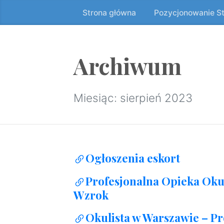
Strona główna
Pozycjonowanie S
Przeskocz
do
treści
↷
Archiwum
Miesiąc:
sierpień 2023
Ogłoszenia eskort
Profesjonalna Opieka Okul
Wzrok
Okulista w Warszawie – P