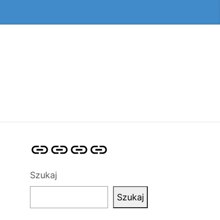
Strona
Pozycjonowanie
SKLEP
BLOG
główna
Stron
SEO
Szukaj
Szukaj