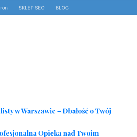
tron
SKLEP SEO
BLOG
isty w Warszawie – Dbałość o Twój
rofesjonalna Opieka nad Twoim