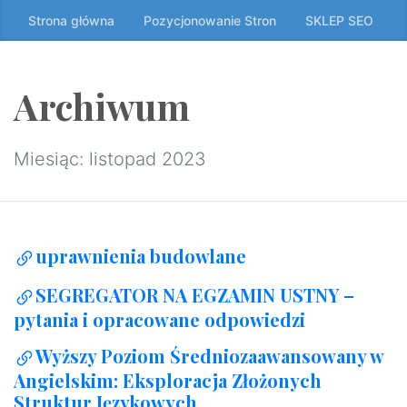
Przeskocz
Strona główna
Pozycjonowanie Stron
SKLEP SEO
do
treści
↷
Archiwum
Miesiąc:
listopad 2023
uprawnienia budowlane
SEGREGATOR NA EGZAMIN USTNY –
pytania i opracowane odpowiedzi
Wyższy Poziom Średniozaawansowany w
Angielskim: Eksploracja Złożonych
Struktur Językowych