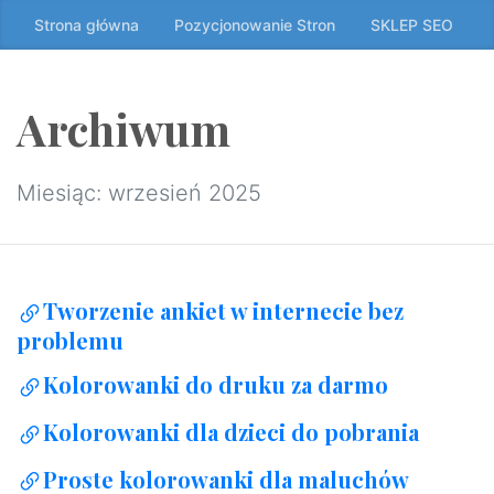
Przeskocz
Strona główna
Pozycjonowanie Stron
SKLEP SEO
do
treści
↷
Archiwum
Miesiąc:
wrzesień 2025
Tworzenie ankiet w internecie bez
problemu
Kolorowanki do druku za darmo
Kolorowanki dla dzieci do pobrania
Proste kolorowanki dla maluchów