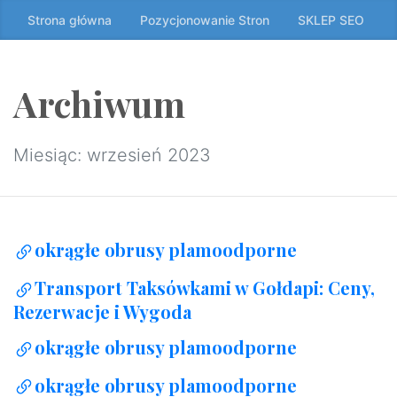
Przeskocz
Strona główna
Pozycjonowanie Stron
SKLEP SEO
do
treści
↷
Archiwum
Miesiąc:
wrzesień 2023
okrągłe obrusy plamoodporne
Transport Taksówkami w Gołdapi: Ceny,
Rezerwacje i Wygoda
okrągłe obrusy plamoodporne
okrągłe obrusy plamoodporne