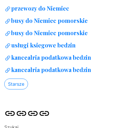
przewozy do Niemiec
busy do Niemiec pomorskie
busy do Niemiec pomorskie
usługi ksiegowe bedzin
kancealria podatkowa bedzin
kancealria podatkowa bedzin
Starsze
Strona
Pozycjonowanie
SKLEP
BLOG
główna
Stron
SEO
Szukaj