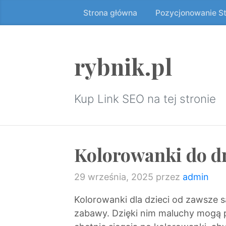
Strona główna
Pozycjonowanie S
Przeskocz
do
treści
↷
rybnik.pl
Kup Link SEO na tej stronie
Kolorowanki do d
29 września, 2025
przez
admin
Kolorowanki dla dzieci od zawsze s
zabawy. Dzięki nim maluchy mogą p