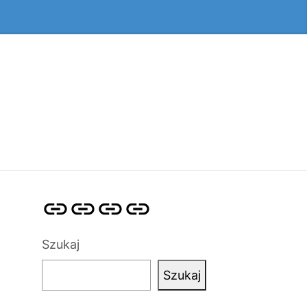
Strona
Pozycjonowanie
SKLEP
BLOG
główna
Stron
SEO
Szukaj
Szukaj