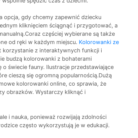
y wspólnie spędzić czas z dziećmi.
na opcja, gdy chcemy zapewnić dziecku
 jednym kliknięciem ściągnąć i przygotować, a
anualną.Coraz częściej wybierane są także
pne od ręki w każdym miejscu.
Kolorowanki ze
 korzystanie z interaktywnych funkcji i
ie budzą kolorowanki z bohaterami
 o świecie fauny. Ilustracje przedstawiające
które cieszą się ogromną popularnością.Dużą
armowe kolorowanki online, co sprawia, że
zy obrazków. Wystarczy kliknąć i
ale i nauka, ponieważ rozwijają zdolności
rodzice często wykorzystują je w edukacji.