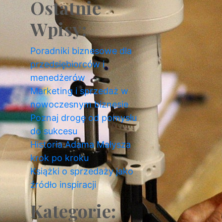
Ostatnie
Wpisy:
Poradniki biznesowe dla
przedsiębiorców i
menedżerów
Marketing i sprzedaż w
nowoczesnym biznesie
Poznaj drogę od pomysłu
do sukcesu
Historia Adama Małysza
krok po kroku
Książki o sprzedaży jako
źródło inspiracji
Kategorie: