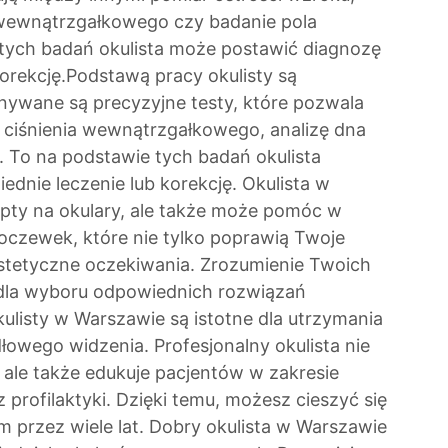
 wewnątrzgałkowego czy badanie pola
 tych badań okulista może postawić diagnozę
korekcję.Podstawą pracy okulisty są
ywane są precyzyjne testy, które pozwala
r ciśnienia wewnątrzgałkowego, analizę dna
. To na podstawie tych badań okulista
ednie leczenie lub korekcję. Okulista w
epty na okulary, ale także może pomóc w
czewek, które nie tylko poprawią Twoje
estetyczne oczekiwania. Zrozumienie Twoich
e dla wyboru odpowiednich rozwiązań
ulisty w Warszawie są istotne dla utrzymania
owego widzenia. Profesjonalny okulista nie
, ale także edukuje pacjentów w zakresie
 profilaktyki. Dzięki temu, możesz cieszyć się
m przez wiele lat. Dobry okulista w Warszawie