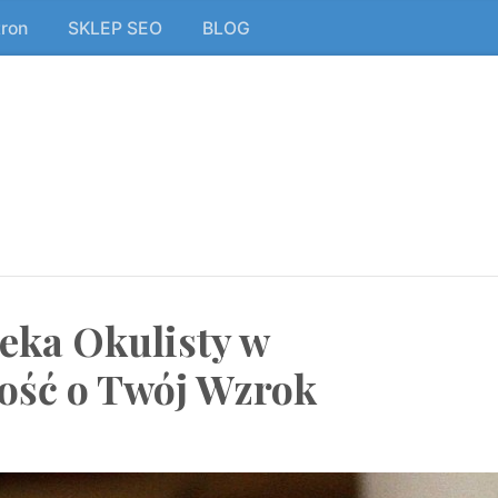
tron
SKLEP SEO
BLOG
eka Okulisty w
ość o Twój Wzrok