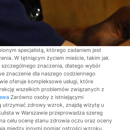
pionym specjalistą, którego zadaniem jest
zenia. W tętniącym życiem mieście, takim jak
 szczególnego znaczenia, dlatego wybór
we znaczenie dla naszego codziennego
wie oferuje kompleksowe usługi, które
korekcję wszelkich problemów związanych z
zawa
Zarówno osoby z istniejącymi
gną utrzymać zdrowy wzrok, znajdą wizytę u
kulista w Warszawie przeprowadza szereg
na celu ocenę stanu zdrowia oczu oraz oceny
ują między innymi pomiar ostrości wzroku,