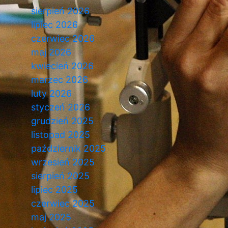
sierpień 2026
lipiec 2026
czerwiec 2026
maj 2026
kwiecień 2026
marzec 2026
luty 2026
styczeń 2026
grudzień 2025
listopad 2025
październik 2025
wrzesień 2025
sierpień 2025
lipiec 2025
czerwiec 2025
maj 2025