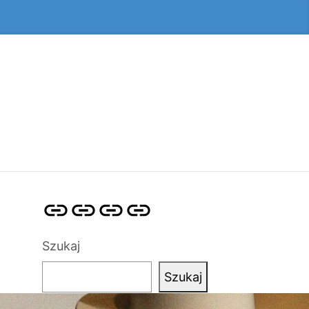
Strona
Pozycjonowanie
SKLEP
BLOG
główna
Stron
SEO
Szukaj
Szukaj