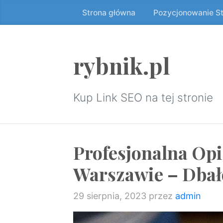
Strona główna
Pozycjonowanie S
Przeskocz
do
treści
↷
rybnik.pl
Kup Link SEO na tej stronie
Profesjonalna Opi
Warszawie – Dbał
29 sierpnia, 2023
przez
admin