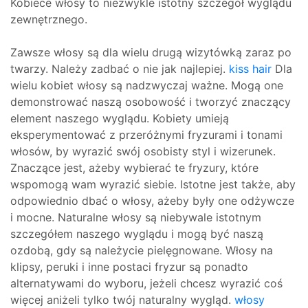
Kobiece włosy to niezwykle istotny szczegół wyglądu
zewnętrznego.
Zawsze włosy są dla wielu drugą wizytówką zaraz po
twarzy. Należy zadbać o nie jak najlepiej.
kiss hair
Dla
wielu kobiet włosy są nadzwyczaj ważne. Mogą one
demonstrować naszą osobowość i tworzyć znaczący
element naszego wyglądu. Kobiety umieją
eksperymentować z przeróżnymi fryzurami i tonami
włosów, by wyrazić swój osobisty styl i wizerunek.
Znaczące jest, ażeby wybierać te fryzury, które
wspomogą wam wyrazić siebie. Istotne jest także, aby
odpowiednio dbać o włosy, ażeby były one odżywcze
i mocne. Naturalne włosy są niebywale istotnym
szczegółem naszego wyglądu i mogą być naszą
ozdobą, gdy są należycie pielęgnowane. Włosy na
klipsy, peruki i inne postaci fryzur są ponadto
alternatywami do wyboru, jeżeli chcesz wyrazić coś
więcej aniżeli tylko twój naturalny wygląd.
włosy