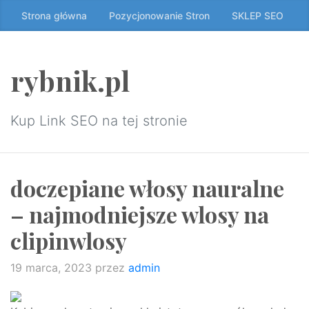
Przeskocz
Strona główna
Pozycjonowanie Stron
SKLEP SEO
do
treści
↷
rybnik.pl
Kup Link SEO na tej stronie
doczepiane włosy nauralne
– najmodniejsze wlosy na
clipinwlosy
19 marca, 2023
przez
admin