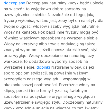
doczepiane
Doczepiany naturalny kucyk bądź upięcie
na wieczór, to wyjątkowo dobre sposoby na
uzewnętrznienie siebie. Niezależnie od tego, jaką
fryzurę wyłonisz, ważne jest, żeby był on należyty dla
twojej długości włosów i ażeby wyglądał naturalnie.
Włosy na kanapki, kok bądź inne fryzury mogą być
również właściwym sposobem na wyrażenie siebie.
Włosy na keratynę albo trwałą ondulację są także
znanymi wyborami, jeżeli chcesz określić swój styl
oraz wygląd. Włosy doczepiane na nanoringi czy
warkocze, to dodatkowo wyborny sposób na
wyrażenie siebie.
dopinki
Naturalne włosy, dzięki
sporo opcjom stylizacji, są poważnie ważnym
szczegółem naszego wyglądu i wspomagają w
okazaniu naszej osobowości. Przeróżne włosy na
klipsy, peruki i inne formy fryzur są świetnym
sposobem na pozyskanie oryginalnego wyglądu i
uzewnętrznienie swojego stylu. Doczepiany naturalny
kucyk względnie upięcie na wieczór, to też świetny