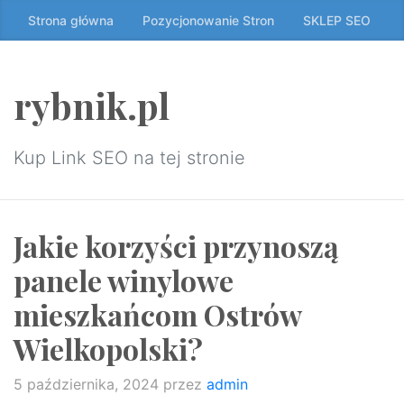
Przeskocz
Strona główna
Pozycjonowanie Stron
SKLEP SEO
do
treści
↷
rybnik.pl
Kup Link SEO na tej stronie
Jakie korzyści przynoszą
panele winylowe
mieszkańcom Ostrów
Wielkopolski?
5 października, 2024
przez
admin