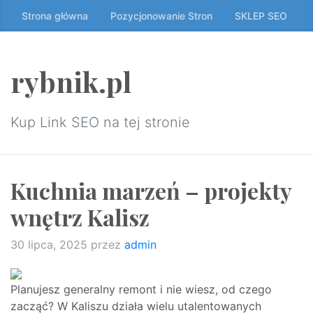
Przeskocz
Strona główna
Pozycjonowanie Stron
SKLEP SEO
do
treści
↷
rybnik.pl
Kup Link SEO na tej stronie
Kuchnia marzeń – projekty
wnętrz Kalisz
30 lipca, 2025
przez
admin
Planujesz generalny remont i nie wiesz, od czego
zacząć? W Kaliszu działa wielu utalentowanych