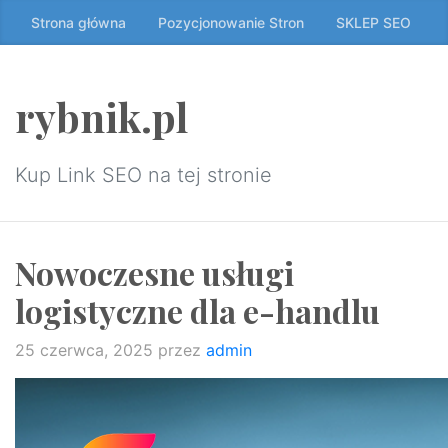
Przeskocz
Strona główna
Pozycjonowanie Stron
SKLEP SEO
do
treści
↷
rybnik.pl
Kup Link SEO na tej stronie
Nowoczesne usługi
logistyczne dla e-handlu
25 czerwca, 2025
przez
admin