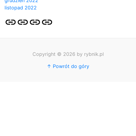
grudzień 2022
listopad 2022
Strona
Pozycjonowanie
SKLEP
BLOG
główna
Stron
SEO
Copyright © 2026 by rybnik.pl
↑ Powrót do góry