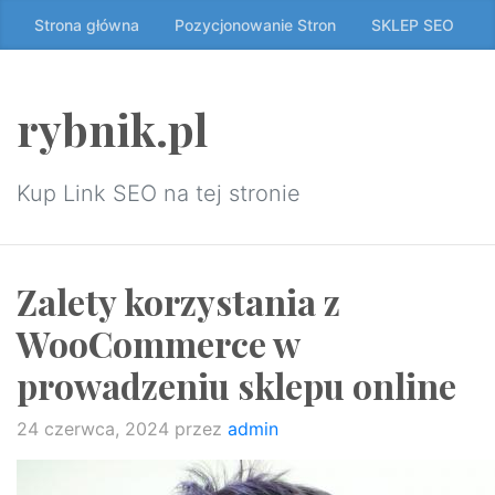
Przeskocz
Strona główna
Pozycjonowanie Stron
SKLEP SEO
do
treści
↷
rybnik.pl
Kup Link SEO na tej stronie
Zalety korzystania z
WooCommerce w
prowadzeniu sklepu online
24 czerwca, 2024
przez
admin