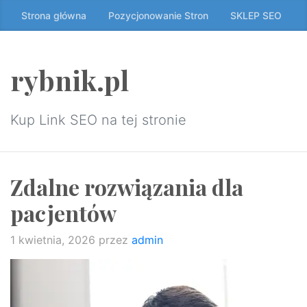
Przeskocz
Strona główna
Pozycjonowanie Stron
SKLEP SEO
do
treści
↷
rybnik.pl
Kup Link SEO na tej stronie
Zdalne rozwiązania dla
pacjentów
1 kwietnia, 2026
przez
admin