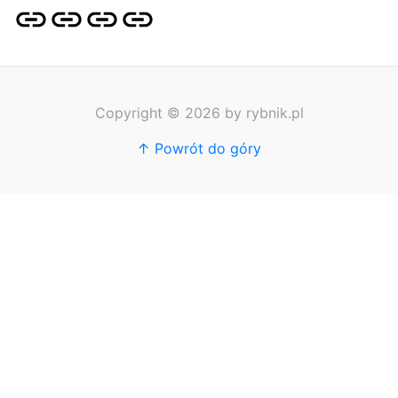
Strona
Pozycjonowanie
SKLEP
BLOG
główna
Stron
SEO
Copyright © 2026 by rybnik.pl
↑ Powrót do góry