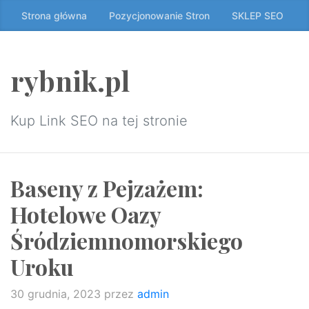
Przeskocz
Strona główna
Pozycjonowanie Stron
SKLEP SEO
do
treści
↷
rybnik.pl
Kup Link SEO na tej stronie
Baseny z Pejzażem:
Hotelowe Oazy
Śródziemnomorskiego
Uroku
30 grudnia, 2023
przez
admin