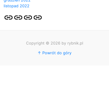
grudzień 2022
listopad 2022
Strona
Pozycjonowanie
SKLEP
BLOG
główna
Stron
SEO
Copyright © 2026 by rybnik.pl
↑ Powrót do góry