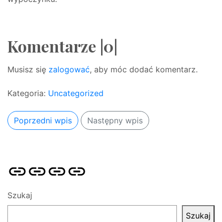
Komentarze |0|
Musisz się
zalogować
, aby móc dodać komentarz.
Kategoria:
Uncategorized
Poprzedni wpis
Następny wpis
Strona
Pozycjonowanie
SKLEP
BLOG
główna
Stron
SEO
Szukaj
Szukaj