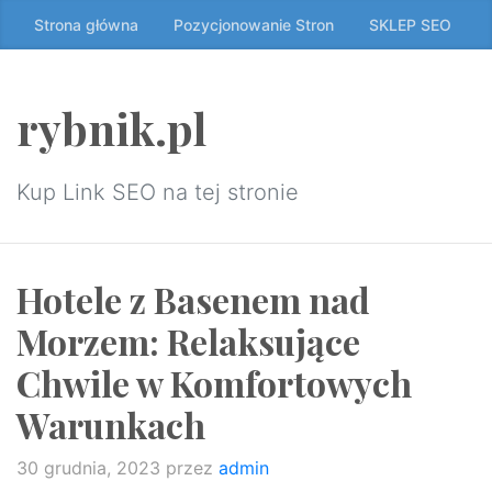
Przeskocz
Strona główna
Pozycjonowanie Stron
SKLEP SEO
do
treści
↷
rybnik.pl
Kup Link SEO na tej stronie
Hotele z Basenem nad
Morzem: Relaksujące
Chwile w Komfortowych
Warunkach
30 grudnia, 2023
przez
admin