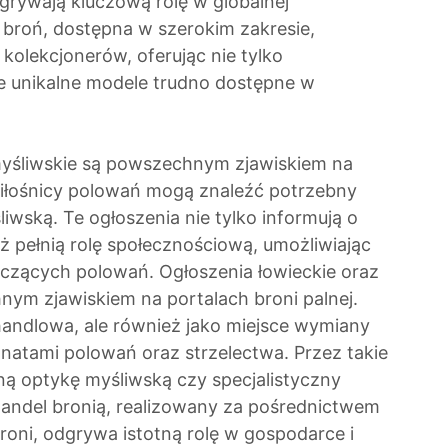
grywają kluczową rolę w globalnej
 broń, dostępna w szerokim zakresie,
kolekcjonerów, oferując nie tylko
e unikalne modele trudno dostępne w
 myśliwskie są powszechnym zjawiskiem na
miłośnicy polowań mogą znaleźć potrzebny
wską. Te ogłoszenia nie tylko informują o
 pełnią rolę społecznościową, umożliwiając
czących polowań. Ogłoszenia łowieckie oraz
nym zjawiskiem na portalach broni palnej.
 handlowa, ale również jako miejsce wymiany
natami polowań oraz strzelectwa. Przez takie
ą optykę myśliwską czy specjalistyczny
andel bronią, realizowany za pośrednictwem
broni, odgrywa istotną rolę w gospodarce i