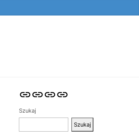
Strona
Pozycjonowanie
SKLEP
BLOG
główna
Stron
SEO
Szukaj
Szukaj