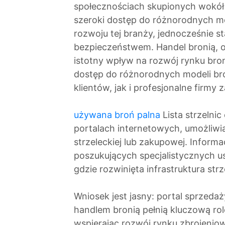
społecznościach skupionych wokół b
szeroki dostęp do różnorodnych mod
rozwoju tej branży, jednocześnie s
bezpieczeństwem. Handel bronią, o
istotny wpływ na rozwój rynku bron
dostęp do różnorodnych modeli br
klientów, jak i profesjonalne firmy 
używana broń palna
Lista strzelnic
portalach internetowych, umożliwia
strzeleckiej lub zakupowej. Informa
poszukujących specjalistycznych us
gdzie rozwinięta infrastruktura str
Wniosek jest jasny: portal sprzeda
handlem bronią pełnią kluczową ro
wspierając rozwój rynku zbrojenio