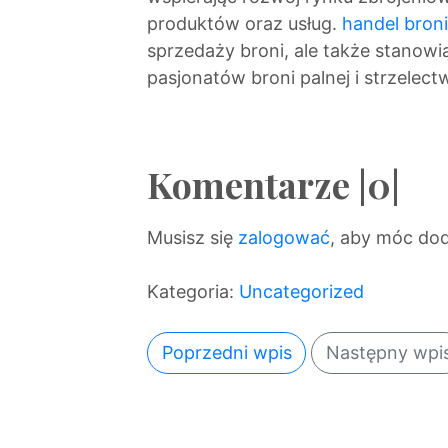
produktów oraz usług.
handel bron
sprzedaży broni, ale także stanowi
pasjonatów broni palnej i strzelect
Komentarze |0|
Musisz się
zalogować
, aby móc do
Kategoria:
Uncategorized
Poprzedni wpis
Następny wpi