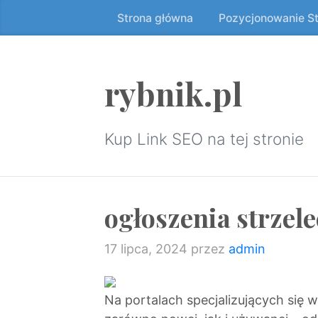
Strona główna
Pozycjonowanie S
Przeskocz
do
treści
↷
rybnik.pl
Kup Link SEO na tej stronie
ogłoszenia strzele
17 lipca, 2024
przez
admin
Na portalach specjalizujących się w