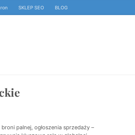
tron
SKLEP SEO
BLOG
ckie
 broni palnej, ogłoszenia sprzedaży –