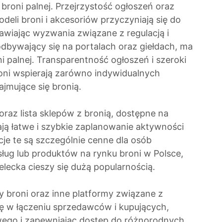
roni palnej. Przejrzystość ogłoszeń oraz
eli broni i akcesoriów przyczyniają się do
tawiając wyzwania związane z regulacją i
dbywający się na portalach oraz giełdach, ma
i palnej. Transparentność ogłoszeń i szeroki
oni wspierają zarówno indywidualnych
zajmujące się bronią.
 oraz lista sklepów z bronią, dostępne na
ją łatwe i szybkie zaplanowanie aktywności
cje te są szczególnie cenne dla osób
ług lub produktów na rynku broni w Polsce,
zelecka cieszy się dużą popularnością.
ży broni oraz inne platformy związane z
lę w łączeniu sprzedawców i kupujących,
wego i zapewniając dostęp do różnorodnych