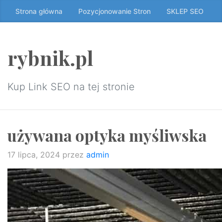
Przeskocz
Strona główna
Pozycjonowanie Stron
SKLEP SEO
do
treści
↷
rybnik.pl
Kup Link SEO na tej stronie
używana optyka myśliwska
17 lipca, 2024
przez
admin